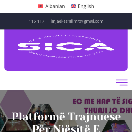
Albanian
English
116 117
linjaekeshillimit@gmail.com
Platformë Trajnuese
Për Njësitë E