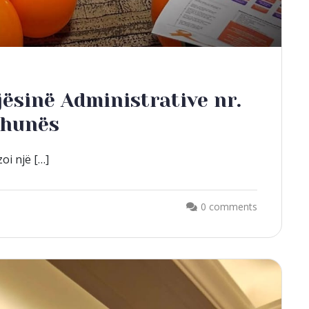
ësinë Administrative nr.
dhunës
oi një […]
0 comments