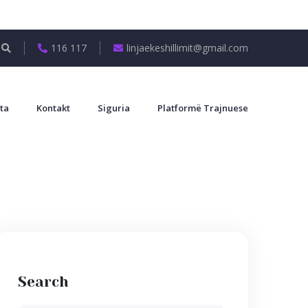
116 117
linjaekeshillimit@gmail.com
ta
Kontakt
Siguria
Platformë Trajnuese
Search