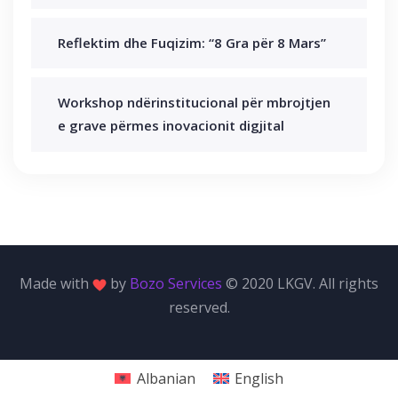
Reflektim dhe Fuqizim: “8 Gra për 8 Mars”
Workshop ndërinstitucional për mbrojtjen
e grave përmes inovacionit digjital
Made with
by
Bozo Services
© 2020 LKGV. All rights
reserved.
Albanian
English