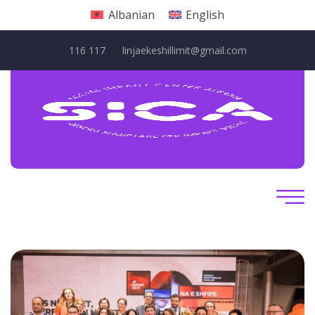
Albanian
English
116 117
linjaekeshillimit@gmail.com