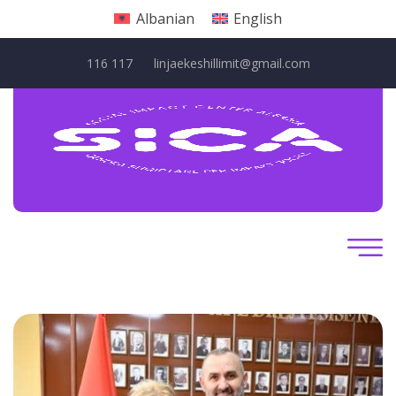
Albanian
English
116 117
linjaekeshillimit@gmail.com