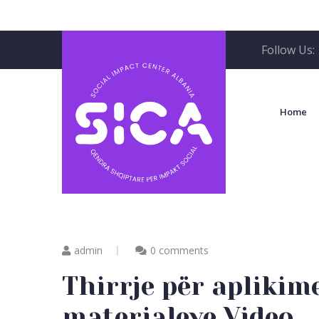
Follow Us:
Home
admin
0 comments
Thirrje për aplikim
materialeve Video