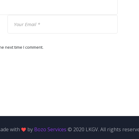
he next time I comment.
ade with
by
Bozo Services
© 2020 LKGV. All rights reserve