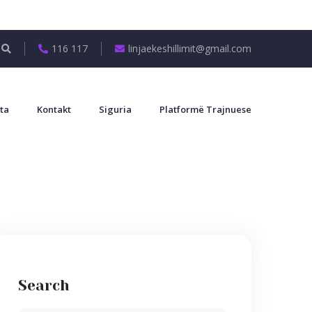
116 117
linjaekeshillimit@gmail.com
ta
Kontakt
Siguria
Platformë Trajnuese
Search