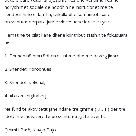
ndryshimet sociale që ndodhin në insitucionet më të
rëndësishme si familja, shkolla dhe komuniteti kanë
prezantuar përpara jurisë vlerësuese idetë e tyre.
Temat në të cilat kanë dhënë kontribut si ishin të fokusuara
në;
1. Dhunën në marrëdheniet intime dhe me bazë gjinore;
2. Shëndeti riprodhues;
3. Shëndeti seksual;
4. Abuzimi digital etj…
Në fund të aktivitetit janë ndarë tre çmime (I,II,III) për tre
idetë më inovatore të prezantuara gjatë eventit.
Çmimi i Parë; Klavjo Pajo