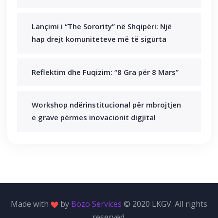
Lançimi i “The Sorority” në Shqipëri: Një
hap drejt komuniteteve më të sigurta
Reflektim dhe Fuqizim: “8 Gra për 8 Mars”
Workshop ndërinstitucional për mbrojtjen
e grave përmes inovacionit digjital
Made with
by
Bozo Services
© 2020 LKGV. All rights
reserved.