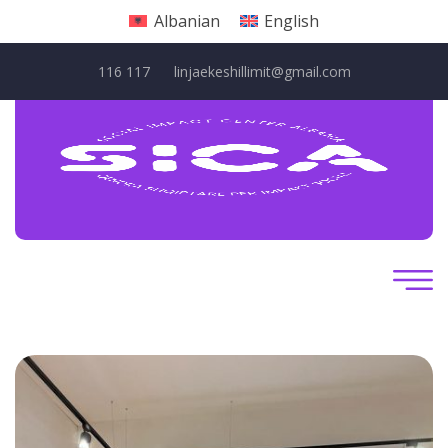
Albanian
English
116 117
linjaekeshillimit@gmail.com