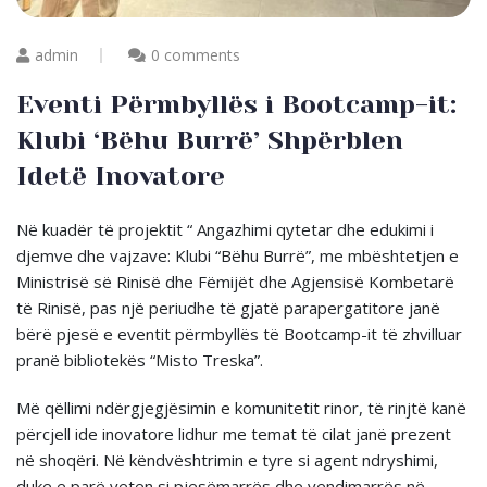
admin
0 comments
Eventi Përmbyllës i Bootcamp-it:
Klubi ‘Bëhu Burrë’ Shpërblen
Idetë Inovatore
Në kuadër të projektit “ Angazhimi qytetar dhe edukimi i
djemve dhe vajzave: Klubi “Bëhu Burrë”, me mbështetjen e
Ministrisë së Rinisë dhe Fëmijët dhe Agjensisë Kombetarë
të Rinisë, pas një periudhe të gjatë parapergatitore janë
bërë pjesë e eventit përmbyllës të Bootcamp-it të zhvilluar
pranë bibliotekës “Misto Treska”.
Më qëllimi ndërgjegjësimin e komunitetit rinor, të rinjtë kanë
përcjell ide inovatore lidhur me temat të cilat janë prezent
në shoqëri. Në këndvështrimin e tyre si agent ndryshimi,
duke e parë veten si pjesëmarrës dhe vendimarrës në