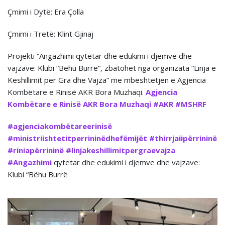
Çmimi i Dytë; Era Çolla
Çmimi i Tretë: Klint Gjinaj
Projekti “Angazhimi qytetar dhe edukimi i djemve dhe
vajzave: Klubi “Bëhu Burrë”, zbatohet nga organizata “Linja e
Keshillimit per Gra dhe Vajza” me mbështetjen e Agjencia
Kombëtare e Rinisë AKR Bora Muzhaqi.
Agjencia
Kombëtare e Rinisë AKR
Bora Muzhaqi
#AKR
#MSHRF
#agjenciakombëtareerinisë
#ministriishtetitperrininëdhefëmijët
#thirrjaiipërrininë
#riniapërrininë
#linjakeshillimitpergraevajza
#Angazhimi
qytetar dhe edukimi i djemve dhe vajzave:
Klubi “Bëhu Burrë