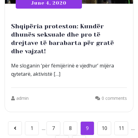
June 4, 2020
Shqipëria proteston: Kundër
dhunës seksuale dhe pro të
drejtave të barabarta për gratë
dhe vajzat!
Me sloganin ‘për fëmijërinë e vjedhur’ mijëra
qytetarë, aktivistë […]
admin
0 comments
Posts
1
…
7
8
9
10
11
…