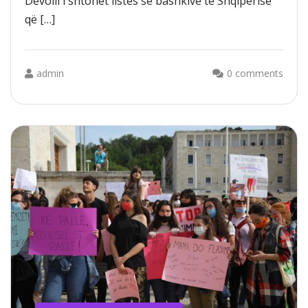
Devolli i shtohet listës së bashkive të Shqipërisë
që […]
admin
0 comments