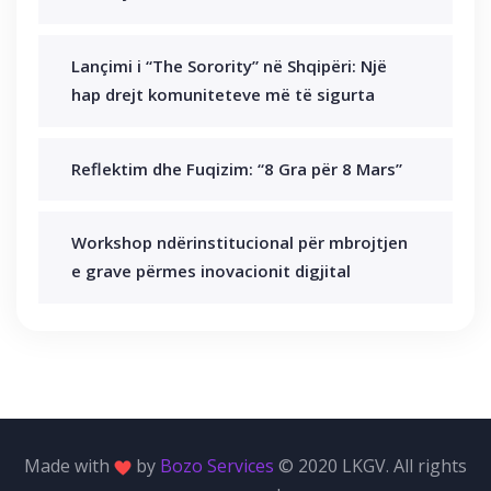
Lançimi i “The Sorority” në Shqipëri: Një
hap drejt komuniteteve më të sigurta
Reflektim dhe Fuqizim: “8 Gra për 8 Mars”
Workshop ndërinstitucional për mbrojtjen
e grave përmes inovacionit digjital
Made with
by
Bozo Services
© 2020 LKGV. All rights