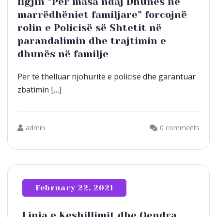
ligjin “Për masa ndaj Dhunës në
marrëdhëniet familjare” forcojnë
rolin e Policisë së Shtetit në
parandalimin dhe trajtimin e
dhunës në familje
Për të thelluar njohuritë e policisë dhe garantuar
zbatimin […]
admin
0 comments
February 22, 2021
Linja e Keshillimit dhe Qendra