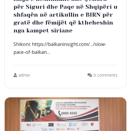
për Siguri dhe Paqe në Shqipëri u
shfaqën në artikullin e BIRN për
gratë dhe fëmijët që ktheheshin
nga kampet siriane
Shikoni: https://balkaninsight.com/…/slow-
pace-of-balkan…
admin
0 comments