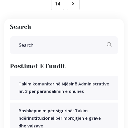
pagination
14
Search
Postimet E Fundit
Takim komunitar në Njësinë Administrative
nr. 3 për parandalimin e dhunës
Bashkëpunim për sigurinë: Takim
ndërinstitucional për mbrojtjen e grave
dhe vajzave